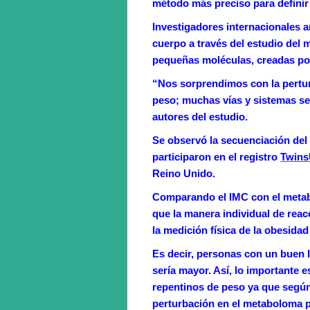
método más preciso para definir 
Investigadores internacionales 
cuerpo a través del estudio del 
pequeñas moléculas, creadas po
“Nos sorprendimos con la pertu
peso; muchas vías y sistemas se
autores del estudio.
Se observó la secuenciación del
participaron en el registro
Twins
Reino Unido.
Comparando el IMC con el metabo
que la manera individual de rea
la medición física de la obesidad
Es decir, personas con un buen 
sería mayor. Así, lo importante 
repentinos de peso ya que según
perturbación en el metaboloma p