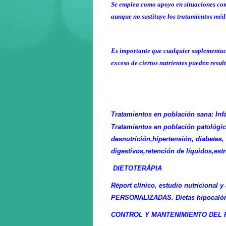
Se emplea como apoyo en situaciones como
aunque no sustituye los tratamientos méd
Es importante que cualquier suplementaci
exceso de ciertos nutrientes pueden result
Tratamientos en población sana: Inf
Tratamientos en población patológica
desnutrición,hipertensión, diabetes, 
digestivos,retención de líquidos,est
DIETOTERÁPIA
Réport clínico, estudio nutricional 
PERSONALIZADAS. Dietas hipocalóric
CONTROL Y MANTENIMIENTO DEL