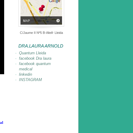
C/Jaume II Nº5 B-Altell- Lleida
DRA.LAURA ARNOLD
Quantum Lleida
facebook Dra laura
facebook quantum
medical
linkedin
INSTAGRAM
al