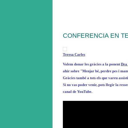
CONFERENCIA EN TE
Teresa Carles
Volem donar les gràcies a la ponent
Dra 
ahir sobre "Menjar bé, perdre pes i man
Gràcies també a tots els que vareu assist
Si no vas poder venir, pots llegir la res
canal de YouTube.