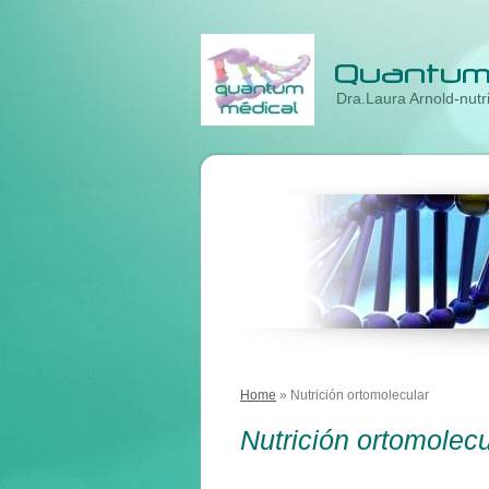
Dra.Laura Arnold-nutri
Home
» Nutrición ortomolecular
Nutrición ortomolecu