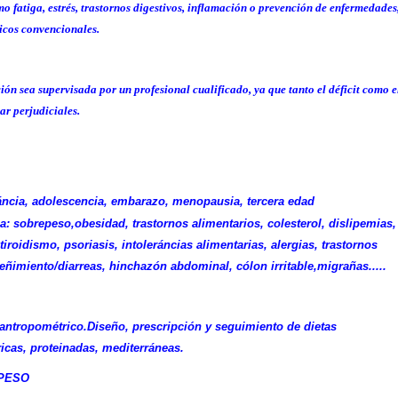
 fatiga, estrés, trastornos digestivos, inflamación o prevención de enfermedades
icos convencionales.
ón sea supervisada por un profesional cualificado, ya que tanto el déficit como e
ar perjudiciales.
áncia, adolescencia, embarazo, menopausia, tercera edad
: sobrepeso,obesidad, trastornos alimentarios, colesterol, dislipemias,
tiroidismo, psoriasis, intoleráncias alimentarias, alergias, trastornos
reñimiento/diarreas, hinchazón abdominal, cólon irritable,migrañas.....
y antropométrico.Diseño, prescripción y seguimiento de dietas
as, proteinadas, mediterráneas.
 PESO